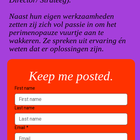
Naast hun eigen werkzaamheden
zetten zij zich vol passie in om het
perimenopauze vuurtje aan te
wakkeren. Ze spreken uit ervaring én
weten dat er oplossingen zijn.
Keep me posted.
First name
Last name
Email
*