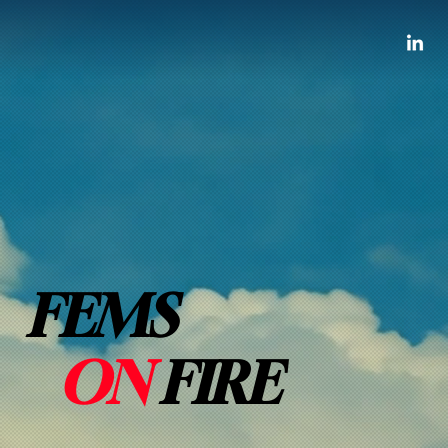
FEMS
ON
FIRE